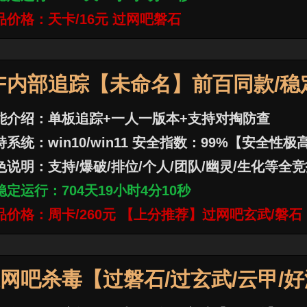
品价格：天卡/16元 过网吧磐石
F内部追踪【未命名】前百同款/稳
能介绍：单板追踪+一人一版本+支持对掏防查
持系统：win10/win11 安全指数：99%【安全性极
色说明：支持/爆破/排位/个人/团队/幽灵/生化等全
稳定运行：
704
天
19
小时
4
分
12
秒
品价格：周卡/260元 【上分推荐】过网吧玄武/磐石
网吧杀毒【过磐石/过玄武/云甲/