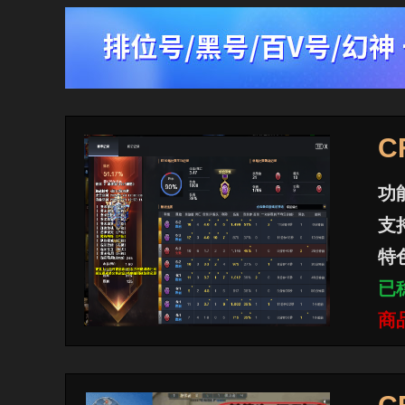
C
功
支
特
已
商