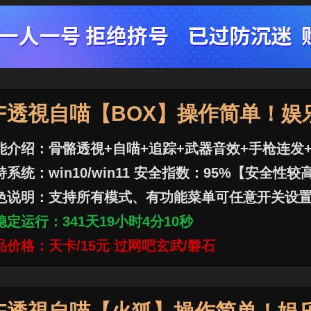
F透視自喵【BOX】操作简单！娱
能介绍：骨骼透視+自喵+追踪+武器音效+手枪连发
持系统：win10/win11 安全指数：95%【安全性较
色说明：支持所有模式、有功能菜单可任意开关设
稳定运行：
341
天
19
小时
4
分
12
秒
品价格：天卡/15元 过网吧玄武/磐石