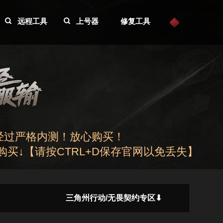
远程工具
上号器
修复工具
经过严格内测！放心购买！
买↓【请按CTRL+D保存官网以免丢失】
三角州行动/无畏契约专区⬇