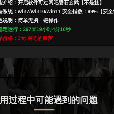
能介绍：开启软件可过网吧磐石玄武【不是挂】
系统：win7/win10/win11 安全指数：99%【安
色说明：简单无脑一键操作
稳定运行：
397
天
19
小时
4
分
12
秒
品价格：3元 网吧的噩梦
用过程中可能遇到的问题