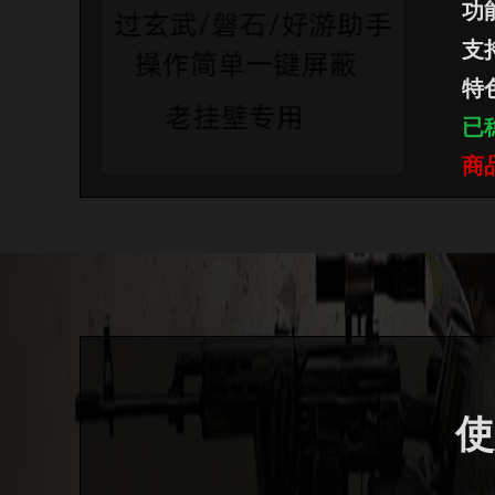
功
支持
特
已
商
使