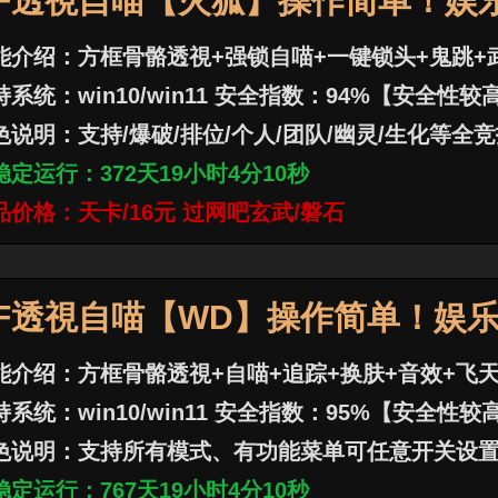
F透視自喵【火狐】操作简单！娱
能介绍：方框骨骼透視+强锁自喵+一键锁头+鬼跳+
持系统：win10/win11 安全指数：94%【安全性较
色说明：支持/爆破/排位/个人/团队/幽灵/生化等全
稳定运行：
372
天
19
小时
4
分
12
秒
品价格：天卡/16元 过网吧玄武/磐石
F透視自喵【WD】操作简单！娱
能介绍：方框骨骼透視+自喵+追踪+换肤+音效+飞
持系统：win10/win11 安全指数：95%【安全性较
色说明：支持所有模式、有功能菜单可任意开关设
稳定运行：
767
天
19
小时
4
分
12
秒