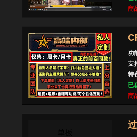
商
C
功
支
特
已
商
过