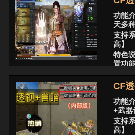
CF
功能介
天多
支持系
高】
特色
置功
已稳
商品价
CF
功能介
+武器
支持系
高】