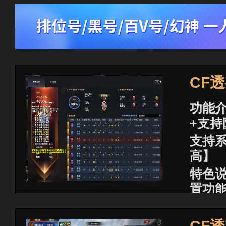
CF
功能介
+支持
支持系
高】
特色
置功
已稳
商品价