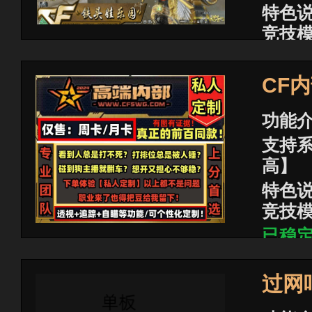
特色说
竞技
已稳
商品价
CF
功能
支持系
高】
特色说
竞技
已稳
商品价
石
过网